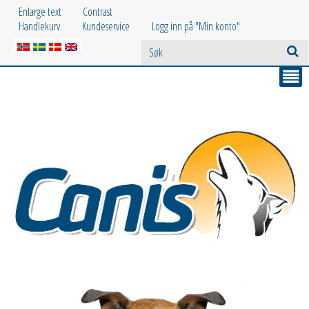
Enlarge text
Contrast
Handlekurv
Kundeservice
Logg inn på "Min konto"
Skip
slider
Karusell.