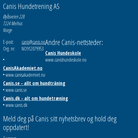
Canis Hundetrening AS
Øyåsveien 228
7224 Melhus
Norge
Andre Canis-nettsteder:
E-post:
canis@canis.no
Org. nr:
NO912079953
Canis Hundeskole
www.canishundeskole.no
CanisAkademiet.no
www.canisakademiet.no
Canis.se - allt om hundträning
www.canis.se
Canis.dk - alt om hundetræning
www.canis.dk
Meld deg på Canis sitt nyhetsbrev og hold deg
oppdatert!