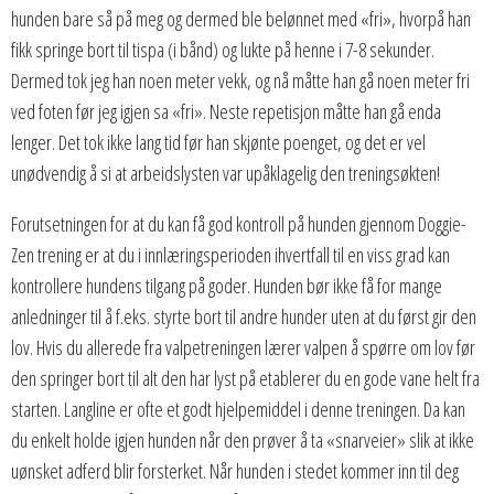
hunden bare så på meg og dermed ble belønnet med «fri», hvorpå han
fikk springe bort til tispa (i bånd) og lukte på henne i 7-8 sekunder.
Dermed tok jeg han noen meter vekk, og nå måtte han gå noen meter fri
ved foten før jeg igjen sa «fri». Neste repetisjon måtte han gå enda
lenger. Det tok ikke lang tid før han skjønte poenget, og det er vel
unødvendig å si at arbeidslysten var upåklagelig den treningsøkten!
Forutsetningen for at du kan få god kontroll på hunden gjennom Doggie-
Zen trening er at du i innlæringsperioden ihvertfall til en viss grad kan
kontrollere hundens tilgang på goder. Hunden bør ikke få for mange
anledninger til å f.eks. styrte bort til andre hunder uten at du først gir den
lov. Hvis du allerede fra valpetreningen lærer valpen å spørre om lov før
den springer bort til alt den har lyst på etablerer du en gode vane helt fra
starten. Langline er ofte et godt hjelpemiddel i denne treningen. Da kan
du enkelt holde igjen hunden når den prøver å ta «snarveier» slik at ikke
uønsket adferd blir forsterket. Når hunden i stedet kommer inn til deg