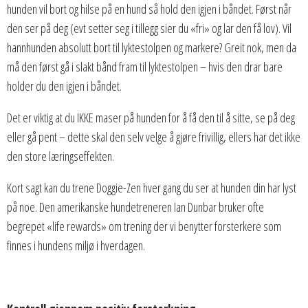
hunden vil bort og hilse på en hund så hold den igjen i båndet. Først når
den ser på deg (evt setter seg i tillegg sier du «fri» og lar den få lov). Vil
hannhunden absolutt bort til lyktestolpen og markere? Greit nok, men da
må den først gå i slakt bånd fram til lyktestolpen – hvis den drar bare
holder du den igjen i båndet.
Det er viktig at du IKKE maser på hunden for å få den til å sitte, se på deg
eller gå pent – dette skal den selv velge å gjøre frivillig, ellers har det ikke
den store læringseffekten.
Kort sagt kan du trene Doggie-Zen hver gang du ser at hunden din har lyst
på noe. Den amerikanske hundetreneren Ian Dunbar bruker ofte
begrepet «life rewards» om trening der vi benytter forsterkere som
finnes i hundens miljø i hverdagen.