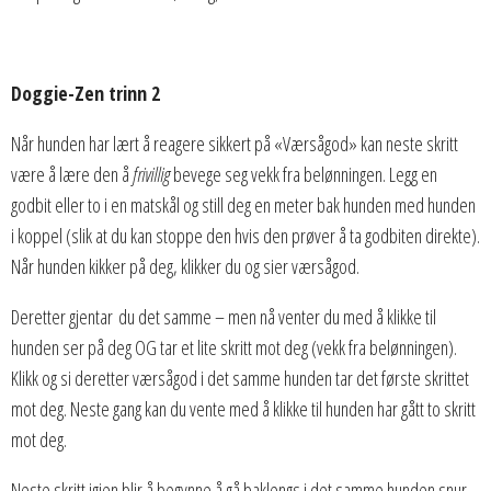
Doggie-Zen trinn 2
Når hunden har lært å reagere sikkert på «Værsågod» kan neste skritt
være å lære den å
frivillig
bevege seg vekk fra belønningen. Legg en
godbit eller to i en matskål og still deg en meter bak hunden med hunden
i koppel (slik at du kan stoppe den hvis den prøver å ta godbiten direkte).
Når hunden kikker på deg, klikker du og sier værsågod.
Deretter gjentar du det samme – men nå venter du med å klikke til
hunden ser på deg OG tar et lite skritt mot deg (vekk fra belønningen).
Klikk og si deretter værsågod i det samme hunden tar det første skrittet
mot deg. Neste gang kan du vente med å klikke til hunden har gått to skritt
mot deg.
Neste skritt igjen blir å begynne å gå baklengs i det samme hunden snur