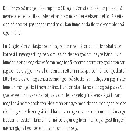
Det finnes så mange eksempler på Doggie-Zen at det ikke er plass til å
nevne alle i en artikkel. Men vi tar med noen flere eksempel for å sette
deg på sporet. Jeg regner med at du kan finne enda flere eksempler på
egen hånd.
En Doggie-Zen variasjon som jeg trener mye på er at hunden skal sitte
korrekt i utgangsstilling selv om jeg holder en godbit i høyre hånd. Hvis
hunden setter seg skeivt foran meg for å komme nærmere godbiten tar
jeg den bak ryggen. Hvis hunden da retter inn bakparten får den godbiten.
Etterhvert kjører jeg venstrevendinger på stedet samtidig som jeg frister
hunden med godbit i høyre hånd. Hunden skal da holde seg på plass 90
grader ved min venstre fot, selv om det er veldig fristende å gå foran
meg for å hente godbiten. Hvis man er nøye med denne treningen er det
ikke lenger nødvendig å alltid ha belønningen i venstre lomme slik mange
bestemt hevder. Hunden har nå lært grundig hvor riktig utgangsstilling er,
uavhengig av hvor belønningen befinner seg.