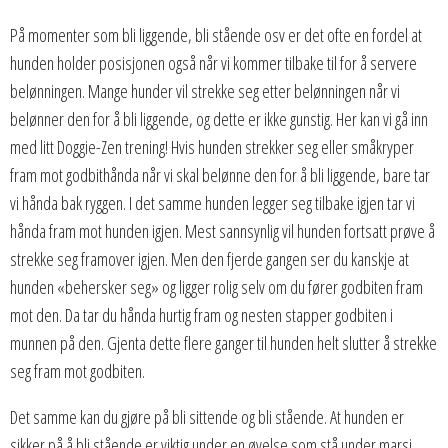
På momenter som bli liggende, bli stående osv er det ofte en fordel at
hunden holder posisjonen også når vi kommer tilbake til for å servere
belønningen. Mange hunder vil strekke seg etter belønningen når vi
belønner den for å bli liggende, og dette er ikke gunstig. Her kan vi gå inn
med litt Doggie-Zen trening! Hvis hunden strekker seg eller småkryper
fram mot godbithånda når vi skal belønne den for å bli liggende, bare tar
vi hånda bak ryggen. I det samme hunden legger seg tilbake igjen tar vi
hånda fram mot hunden igjen. Mest sannsynlig vil hunden fortsatt prøve å
strekke seg framover igjen. Men den fjerde gangen ser du kanskje at
hunden «behersker seg» og ligger rolig selv om du fører godbiten fram
mot den. Da tar du hånda hurtig fram og nesten stapper godbiten i
munnen på den. Gjenta dette flere ganger til hunden helt slutter å strekke
seg fram mot godbiten.
Det samme kan du gjøre på bli sittende og bli stående. At hunden er
sikker på å bli stående er viktig under en øvelse som stå under marsj.