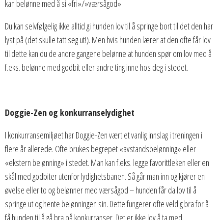
kan belønne med å si «fri»/»værsågod»
Du kan selvfølgelig ikke alltid gi hunden lov til å springe bort til det den har
lyst på (det skulle tatt seg ut!). Men hvis hunden lærer at den ofte får lov
til dette kan du de andre gangene belønne at hunden spør om lov med å
f.eks. belønne med godbit eller andre ting inne hos deg i stedet.
Doggie-Zen og konkurranselydighet
I konkurransemiljøet har Doggie-Zen vært et vanlig innslag i treningen i
flere år allerede. Ofte brukes begrepet «avstandsbelønning» eller
«ekstern belønning» i stedet. Man kan f.eks. legge favorittleken eller en
skål med godbiter utenfor lydighetsbanen. Så går man inn og kjører en
øvelse eller to og belønner med værsågod – hunden får da lov til å
springe ut og hente belønningen sin. Dette fungerer ofte veldig bra for å
få hunden til å gå bra på konkurranser. Det er ikke lov å ta med