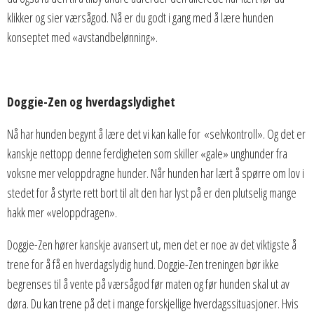
klikker og sier værsågod. Nå er du godt i gang med å lære hunden
konseptet med «avstandbelønning».
Doggie-Zen og hverdagslydighet
Nå har hunden begynt å lære det vi kan kalle for «selvkontroll». Og det er
kanskje nettopp denne ferdigheten som skiller «gale» unghunder fra
voksne mer veloppdragne hunder. Når hunden har lært å spørre om lov i
stedet for å styrte rett bort til alt den har lyst på er den plutselig mange
hakk mer «veloppdragen».
Doggie-Zen hører kanskje avansert ut, men det er noe av det viktigste å
trene for å få en hverdagslydig hund. Doggie-Zen treningen bør ikke
begrenses til å vente på værsågod før maten og før hunden skal ut av
døra. Du kan trene på det i mange forskjellige hverdagssituasjoner. Hvis