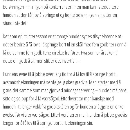
belønningen inn i ringen på konkurranser, men man kan i stedet lære
hunden at den får lov å springe ut og hente belønningen sin etter en
stund i stedet.
Det som er litt interessant er at mange hunder synes tilsynelatende at
det er bedre å få lov til å springe bort til en skål med fem godbiter i enn å
få de samme fem godbitene direkte fra fører. Hva som er årsaken til
dette er i godt å si, men slik er det ihvertfall…
Hundens evne til å jobbe over lang tid for å få lov til å springe bort til
avstandsbelønningen må selvfølgelig økes gradvis. Man starter med å
gjøre det samme som man gjør ved middagsservering – hunden må bare
sitte og se opp for å få værsågod. Etterhvert tar man kanskje med
hunden litt lenger vekk fra godbitskålen og får hunden til å gjøre en enkel
øvelse før vi sier værsågod. Etterhvert lærer man hunden å jobbe gradvis
lenger for å få lov til å springe bort til belønningen sin.