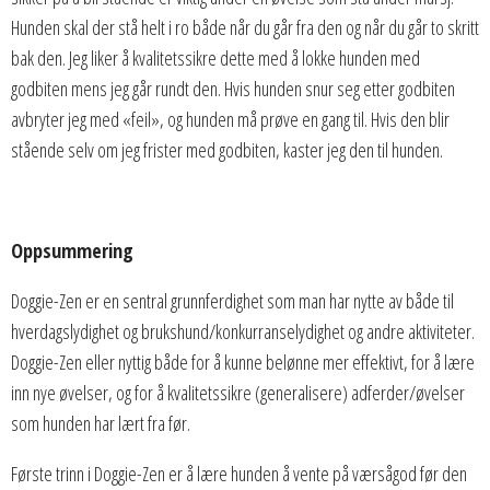
Hunden skal der stå helt i ro både når du går fra den og når du går to skritt
bak den. Jeg liker å kvalitetssikre dette med å lokke hunden med
godbiten mens jeg går rundt den. Hvis hunden snur seg etter godbiten
avbryter jeg med «feil», og hunden må prøve en gang til. Hvis den blir
stående selv om jeg frister med godbiten, kaster jeg den til hunden.
Oppsummering
Doggie-Zen er en sentral grunnferdighet som man har nytte av både til
hverdagslydighet og brukshund/konkurranselydighet og andre aktiviteter.
Doggie-Zen eller nyttig både for å kunne belønne mer effektivt, for å lære
inn nye øvelser, og for å kvalitetssikre (generalisere) adferder/øvelser
som hunden har lært fra før.
Første trinn i Doggie-Zen er å lære hunden å vente på værsågod før den