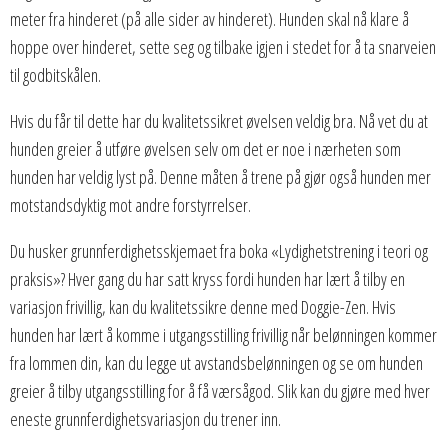
meter fra hinderet (på alle sider av hinderet). Hunden skal nå klare å
hoppe over hinderet, sette seg og tilbake igjen i stedet for å ta snarveien
til godbitskålen.
Hvis du får til dette har du kvalitetssikret øvelsen veldig bra. Nå vet du at
hunden greier å utføre øvelsen selv om det er noe i nærheten som
hunden har veldig lyst på. Denne måten å trene på gjør også hunden mer
motstandsdyktig mot andre forstyrrelser.
Du husker grunnferdighetsskjemaet fra boka «Lydighetstrening i teori og
praksis»? Hver gang du har satt kryss fordi hunden har lært å tilby en
variasjon frivillig, kan du kvalitetssikre denne med Doggie-Zen. Hvis
hunden har lært å komme i utgangsstilling frivillig når belønningen kommer
fra lommen din, kan du legge ut avstandsbelønningen og se om hunden
greier å tilby utgangsstilling for å få værsågod. Slik kan du gjøre med hver
eneste grunnferdighetsvariasjon du trener inn.