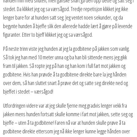
hånden min med snuten, men ganske snart ga den opp dette og satt seg i
stedet. Da klikket jeg og sa værsågod. Tredje repetisjon klikket jeg ikke
lenger bare for at hunden satt seg. Jeg ventet noen sekunder, og da
begynte hunden å bjeffe slik den allerede hadde lært å gjøre på levende
figuranter. Etter to bjeff klikket jeg og sa værsågod.
På neste trinn viste jeg hunden at jeg la godbitene på jakken som vanlig.
Så tok jeg han med 10 meter unna og ba han bli sittende mens jeg gikk
fram til jakken. Så ropte jeg på han og han kom i full fart mot jakken og
godbitene. Hvis han prøvde å ta godbitene direkte bare la jeg hånden
over dem, så han sluttet snart å prøve det og satte seg direkte ned og
bjeffet i stedet – værsågod!
Utfordringen videre var at jeg skulle fjerne meg gradvis lenger vekk fra
jakken mens hunden fortsatt skulle komme i fart mot jakken, sette seg og
bjeffe – uten å ta godbitene! Faren nå var at hunden skulle prøve å ta
godbitene direkte ettersom jeg nå ikke lenger kunne legge hånden over