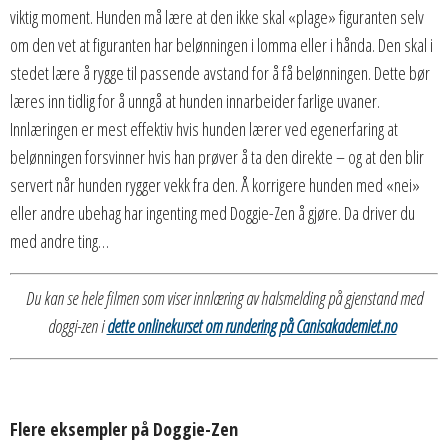
viktig moment. Hunden må lære at den ikke skal «plage» figuranten selv
om den vet at figuranten har belønningen i lomma eller i hånda. Den skal i
stedet lære å rygge til passende avstand for å få belønningen. Dette bør
læres inn tidlig for å unngå at hunden innarbeider farlige uvaner.
Innlæringen er mest effektiv hvis hunden lærer ved egenerfaring at
belønningen forsvinner hvis han prøver å ta den direkte – og at den blir
servert når hunden rygger vekk fra den. Å korrigere hunden med «nei»
eller andre ubehag har ingenting med Doggie-Zen å gjøre. Da driver du
med andre ting…
Du kan se hele filmen som viser innlæring av halsmelding på gjenstand med
doggi-zen i
dette onlinekurset om rundering på Canisakademiet.no
Flere eksempler på Doggie-Zen