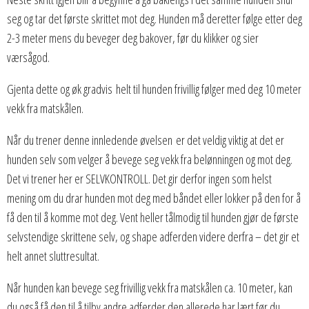
seg og tar det første skrittet mot deg. Hunden må deretter følge etter deg
2-3 meter mens du beveger deg bakover, før du klikker og sier
værsågod.
Gjenta dette og øk gradvis helt til hunden frivillig følger med deg 10 meter
vekk fra matskålen.
Når du trener denne innledende øvelsen er det veldig viktig at det er
hunden selv som velger å bevege seg vekk fra belønningen og mot deg.
Det vi trener her er SELVKONTROLL. Det gir derfor ingen som helst
mening om du drar hunden mot deg med båndet eller lokker på den for å
få den til å komme mot deg. Vent heller tålmodig til hunden gjør de første
selvstendige skrittene selv, og shape adferden videre derfra – det gir et
helt annet sluttresultat.
Når hunden kan bevege seg frivillig vekk fra matskålen ca. 10 meter, kan
du også få den til å tilby andre adferder den allerede har lært før du