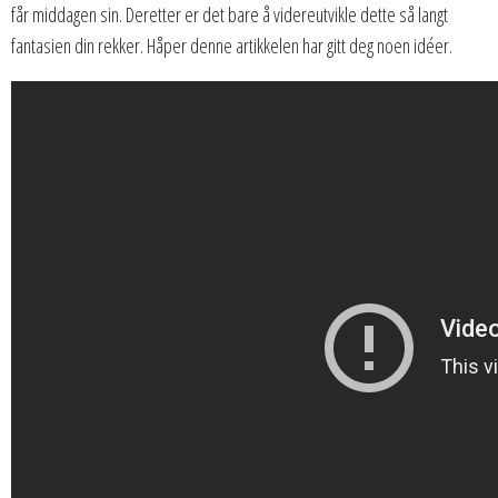
får middagen sin. Deretter er det bare å videreutvikle dette så langt
fantasien din rekker. Håper denne artikkelen har gitt deg noen idéer.