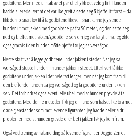
godbitene. Men med unntak av et par uhell gikk det veldig fint. Hunden
hadde allerede lært at det var like greit å sette seg å bjeffe litt først – da
fikk den jo snart lov til å ta godbitene likevel. Snart kunne jeg sende
hunden ut mot jakken med godbitene på fra 50 meter, og den satte seg
ned og bjeffet mot jakken/godbitene selv om jeg var langt unna. Jeg økte
også gradvis tiden hunden måtte bjeffe før jeg sa værsågod.
Neste skritt var å legge godbitene under jakken i stedet. Når jeg sa
værsågod stupte hunden inn under jakken i stedet. Etterhvert lå ikke
godbitene under jakken i det hele tatt lenger, men når jeg kom fram til
den bjeffende hunden sa jeg værsågod og la godbitene under jakken
selv. Det forhindret også eventuelle uhell med at hunden prøvde å ta
godbitene. Med denne metoden fikk jeg en hund som halset like bra mot
døde gjenstander som mot levende figuranter. Jeg hadde heller aldri
problemer med at hunden gravde eller bet i jakken før jeg kom fram.
Også ved trening av halsmelding på levende figurant er Doggie-Zen et