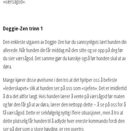
«værsågod».
Doggie-Zen trinn 1
Den enkleste utgaven av Doggie-Zen har du sannsynligvis lært hunden din
allerede. Når hunden din får middag må den sitte og se opp på deg før
du sier værsågod. Det samme gjør du kanskje også før hunden skal ut av
døra.
Mange kjører disse øvelsene i den tro at det hjelper oss å befeste
«lederskapet» slik at hunden ser på oss som «sjefen». Det er imidlertid
å dra det altfor langt. Hvis hunden lærer å vente på værsågod før maten
og før den får gå ut av døra, lærer den nettopp dette – å se på oss for å
få værsågod. Dette er selvfølgelig nyttig i flere situasjoner, men å tro at
dette plutselig får hunden til å adlyde hver eneste kommando fordi den
ser på deg som o store høvding, er ren overtro.