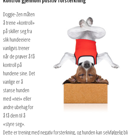
Kontroll gjennom positiv forsterkning
Doggie-Zen måten
å trene «kontroll»
på skiller seg fra
slik hundeeiere
vanligvis trener
når de prøver å få
kontroll på
hundene sine. Det
vanlige er å
stanse hunden
med «nei» eller
andre ubehag for
å få dem til å
«styre seg».
Dette er trening med negativ forsterkning, og hunden kan selvfølgelig bli