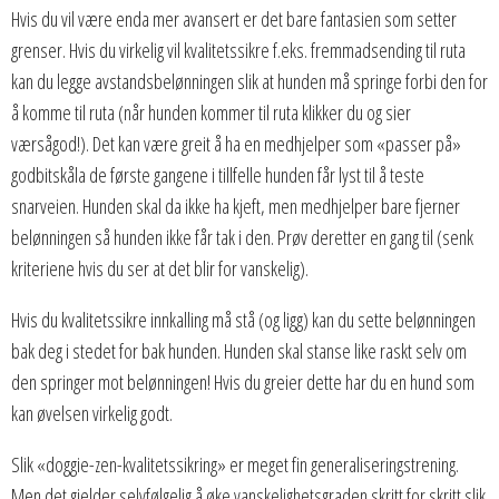
Hvis du vil være enda mer avansert er det bare fantasien som setter
grenser. Hvis du virkelig vil kvalitetssikre f.eks. fremmadsending til ruta
kan du legge avstandsbelønningen slik at hunden må springe forbi den for
å komme til ruta (når hunden kommer til ruta klikker du og sier
værsågod!). Det kan være greit å ha en medhjelper som «passer på»
godbitskåla de første gangene i tillfelle hunden får lyst til å teste
snarveien. Hunden skal da ikke ha kjeft, men medhjelper bare fjerner
belønningen så hunden ikke får tak i den. Prøv deretter en gang til (senk
kriteriene hvis du ser at det blir for vanskelig).
Hvis du kvalitetssikre innkalling må stå (og ligg) kan du sette belønningen
bak deg i stedet for bak hunden. Hunden skal stanse like raskt selv om
den springer mot belønningen! Hvis du greier dette har du en hund som
kan øvelsen virkelig godt.
Slik «doggie-zen-kvalitetssikring» er meget fin generaliseringstrening.
Men det gjelder selvfølgelig å øke vanskelighetsgraden skritt for skritt slik