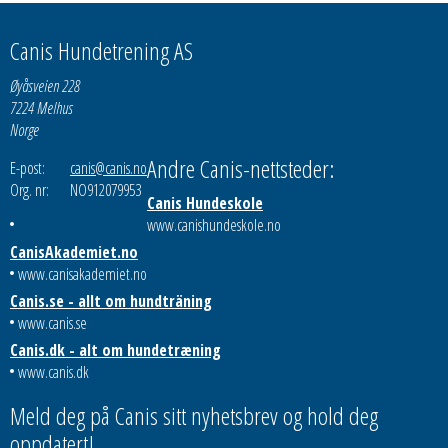
Canis Hundetrening AS
Øyåsveien 228
7224 Melhus
Norge
Andre Canis-nettsteder:
E-post:
canis@canis.no
Org. nr:
NO912079953
Canis Hundeskole
www.canishundeskole.no
CanisAkademiet.no
www.canisakademiet.no
Canis.se - allt om hundträning
www.canis.se
Canis.dk - alt om hundetræning
www.canis.dk
Meld deg på Canis sitt nyhetsbrev og hold deg
oppdatert!