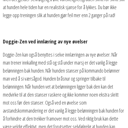
at hunden hele tiden har en realistisk sjanse for å lykkes. Du bør ikke
legge opp treningen slik at hunden gjør feil mer enn 2 ganger på rad!
Doggie-Zen ved innlæring av nye øvelser
Doggie-Zen kan også benyttes i selve innlæringen av nye øvelser. Når
man trener innkalling med stå og stå under marsj er det vanlig å legge
belønningen bak hunden. Når hunden stanser på kommando belønner
man ved å si værsågod. Hunden bråsnur og springer tilbake til
belønningen. Når hunden vet at belønningen ligger bak den kan det
medvirke til at den stanser raskere og ikke kommer noen ekstra skritt
mot oss før den stanser. Også ved en øvelse som
avstandskommandering er det vanlig å legge belønningen bak hunden for
å forhindre at den trekker framover mot oss. Ved riktig bruk kan dette
være veldig effektivt, men det forutsetter selvfølgelig at hunden kan