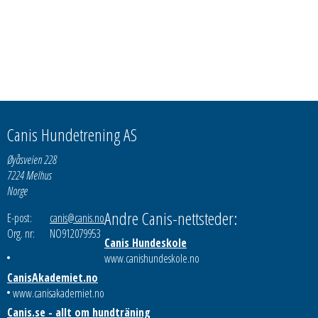
Canis Hundetrening AS
Øyåsveien 228
7224 Melhus
Norge
Andre Canis-nettsteder:
E-post:
canis@canis.no
Org. nr:
NO912079953
Canis Hundeskole
www.canishundeskole.no
CanisAkademiet.no
www.canisakademiet.no
Canis.se - allt om hundträning