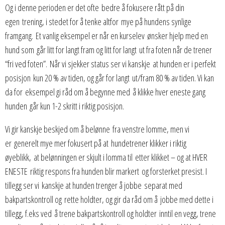
Og i denne perioden er det ofte bedre å fokusere rått på din
egen trening, i stedet for å tenke altfor mye på hundens synlige
framgang. Et vanlig eksempel er når en kurselev ønsker hjelp med en
hund som går litt for langt fram og litt for langt ut fra foten når de trener
“fri ved foten”. Når vi sjekker status ser vi kanskje at hunden er i perfekt
posisjon kun 20 % av tiden, og går for langt ut/fram 80 % av tiden. Vi kan
da for eksempel gi råd om å begynne med å klikke hver eneste gang
hunden går kun 1-2 skritt i riktig posisjon.
Vi gir kanskje beskjed om å belønne fra venstre lomme, men vi
er generelt mye mer fokusert på at hundetrener klikker i riktig
øyeblikk, at belønningen er skjult i lomma til etter klikket – og at HVER
ENESTE riktig respons fra hunden blir markert og forsterket presist. I
tillegg ser vi kanskje at hunden trenger å jobbe separat med
bakpartskontroll og rette holdter, og gir da råd om å jobbe med dette i
tillegg, f.eks ved å trene bakpartskontroll og holdter inntil en vegg, trene