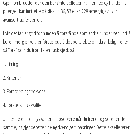
Gjennombruddet der den berømte polletten ramler ned og hunden tar
poenget kan inntreffe på klikk nr. 36, 53 eller 228 avhengig av hvor
avansert adferden er.
Hvis det tar lang tid for hunden å forstå noe som andre hunder ser ut til å
lære rimelig enkelt, er første bud å dobbeltsjekke om du virkelig trener
så “bra” som du tror. Ta en rask sjekk på
1. Timing
2. Kriterier
3. Forsterkningsfrekvens
4. Forsterkningskvalitet
…eller be en treningskamerat observere når du trener og se etter det
samme, og gjør deretter de nødvendige tilpasninger. Dette aksellererer