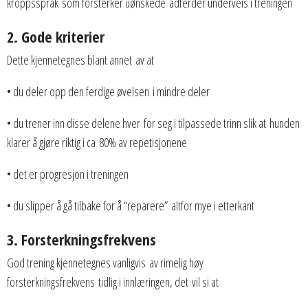
kroppsspråk som forsterker uønskede adferder underveis i treningen
2. Gode kriterier
Dette kjennetegnes blant annet av at
• du deler opp den ferdige øvelsen i mindre deler
• du trener inn disse delene hver for seg i tilpassede trinn slik at hunden
klarer å gjøre riktig i ca 80% av repetisjonene
• det er progresjon i treningen
• du slipper å gå tilbake for å “reparere” altfor mye i etterkant
3. Forsterkningsfrekvens
God trening kjennetegnes vanligvis av rimelig høy
forsterkningsfrekvens tidlig i innlæringen, det vil si at