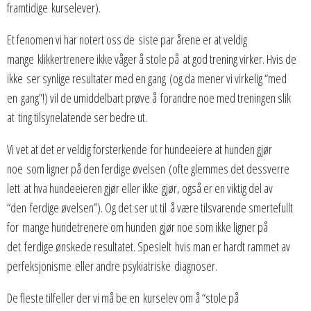
framtidige kurselever).
Et fenomen vi har notert oss de siste par årene er at veldig
mange klikkertrenere ikke våger å stole på at god trening virker. Hvis de
ikke ser synlige resultater med en gang (og da mener vi virkelig “med
en gang”!) vil de umiddelbart prøve å forandre noe med treningen slik
at ting tilsynelatende ser bedre ut.
Vi vet at det er veldig forsterkende for hundeeiere at hunden gjør
noe som ligner på den ferdige øvelsen (ofte glemmes det dessverre
lett at hva hundeeieren gjør eller ikke gjør, også er en viktig del av
“den ferdige øvelsen”). Og det ser ut til å være tilsvarende smertefullt
for mange hundetrenere om hunden gjør noe som ikke ligner på
det ferdige ønskede resultatet. Spesielt hvis man er hardt rammet av
perfeksjonisme eller andre psykiatriske diagnoser.
De fleste tilfeller der vi må be en kurselev om å “stole på