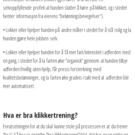
selvoppfyllende profeti at hunden slutter å høre på klikket, og i stedet
henter informasjon fra eierens “belønningsbevegelser”).
• Lokker eller hjelper hunden på andre måter i stedet for å stå rolig og la
hunden gjøre hele jobben selv.
• Lokker eller hjelper hunden for å få mer fart/intensitet i adferden med
en gang, i stedet for å la farten øke “organisk” gjennom at hunden tilbyr
adferden frivillig uten hjelp, får presis forsterkning med
kvalitetsbelønninger, og la farten øke gradvis i takt med at adferden blir
mer automatisert.
Hva er bra klikkertrening?
Forutsetningen for at du skal kunne stole på prosessen er at du trener
“bra”. Så hva er egentlig “bra klikkertrening”? Vel, det har noen enkle og