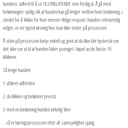
hundens adferd til å se TILSYNELATENDE mer ferdig ut. Å gå med
belønningen synlig slik at hunden kan gå lenger mellom hver belønning, i
stedet for å klikke for hver eneste riktige respons hunden selvstendig
velger, er en typisk løsning hvis man ikke stoler på prosessen.
Å stole på prosessen betyr enkelt og greit at du ikke blir hysterisk om
det ikke ser ut til at hunden fatter poenget i løpet av de første 10
klikkene.
Så lenge hunden
1. utfører adferden
2. du klikker og belønner presist
3. med en belønning hunden virkelig liker
…så er læringsprosessen etter all sannsynlighet i gang.