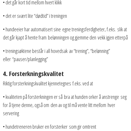
• det går kort tid mellom hvert klikk
• det er svært lite “dødtid” i treningen
• hundeeier har automatisert sine egne treningsferdigheter, f.eks. slik at
det går kjapt å hente fram belønningen og gjemme den vekk igjen etterpå
• treningsøktene består i all hovedsak av “trening”, “belønning”
eller “pauser/planlegging”
4. Forsterkningskvalitet
Riktig forsterkningskvalitet kjennetegnes f.eks. ved at
• kvaliteten på forsterkningen er så bra at hunden orker å anstrenge seg
for å tjene denne, også om den av og til må vente litt mellom hver
servering
• hundetreneren bruker en forsterker som gir omtrent