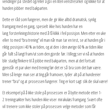
vendinger på stedet og/eller å gå i en liten venstresirkel og klikke for at
hunden jobber med bakparten.
Dette er råd som fungerer, men de gir ikke alltid dramatisk, synlig
framgang med en gang, spesielt ikke hvis hunden har en
lang forsterkningshistorie med å få klikk i feil posisjon. Men etter en uke
eller to med “bra trening” vil man når man tar en test, se at hunden går i
riktig posisjon i 40 % av tiden, og at den i den øvrige 60 % av tiden ikke
går fullt så langt fram/ut som den gjorde før. I tillegg ser vi nå at hunden
blir stadig flinkere til å jobbe med bakparten, men at det fortsatt
gjenstår et par uker med trening før det er så bra som det bør være.
Men så lenge man ser at ting går framover, tyder alt på at hundeeier
trener “bra” og at prosessen fungerer. Ting er kort sagt slik de skal være!
Et eksempel på å ikke stole på prosessen er å bytte metode etter 1-
2 treningsøkter hvis hunden ikke viser mirakuløs framgang. Svært ofte
vil trenere som ikke stoler på prosessen velge metoder som får