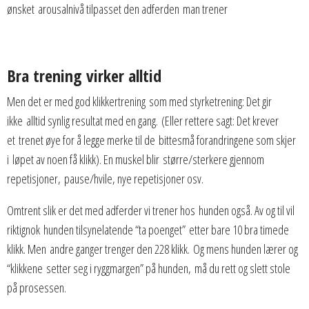
ønsket arousalnivå tilpasset den adferden man trener
Bra trening virker alltid
Men det er med god klikkertrening som med styrketrening: Det gir
ikke alltid synlig resultat med en gang. (Eller rettere sagt: Det krever
et trenet øye for å legge merke til de bittesmå forandringene som skjer
i løpet av noen få klikk). En muskel blir større/sterkere gjennom
repetisjoner, pause/hvile, nye repetisjoner osv.
Omtrent slik er det med adferder vi trener hos hunden også. Av og til vil
riktignok hunden tilsynelatende “ta poenget” etter bare 10 bra timede
klikk. Men andre ganger trenger den 228 klikk. Og mens hunden lærer og
“klikkene setter seg i ryggmargen” på hunden, må du rett og slett stole
på prosessen.