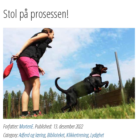
Stol på prosessen!
Forfatter:
MortenE.
Published:
13. desember 2022
Category:
Adferd og læring
,
Biblioteket
,
Klikkertrening
,
Lydighet