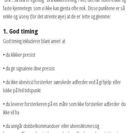
faste kjennetegn som vi ikke kan gjenta ofte nok. Disse punktene er så
enkle og usexy (for det utrente øye) at de er lette og glemme:
1. God timing
God timing inkluderer blant annet at
• du klikker presist
• du gir signalene dine presist
• du ikke ubevisst forsterker uønskede adferder ved å gi hjelp eller
lokke på feil tidspunkt
• du leverer forsterkeren på en måte som ikke forsterker adferder du
ikke vil ha
• du unngår dobbelkommandoer eller uhensiktsmessig