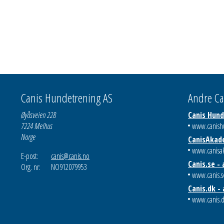
Canis Hundetrening AS
Andre Ca
Øyåsveien 228
Canis Hun
7224 Melhus
www.canish
Norge
CanisAkad
www.canisa
E-post:
canis@canis.no
Canis.se -
Org. nr:
NO912079953
www.canis.s
Canis.dk -
www.canis.