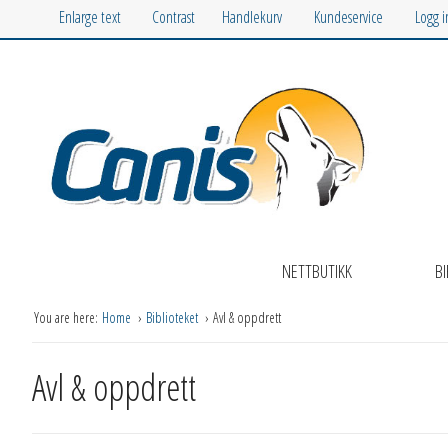
Enlarge text
Contrast
Handlekurv
Kundeservice
Logg 
NETTBUTIKK
BI
You are here:
Home
Biblioteket
Avl & oppdrett
Avl & oppdrett