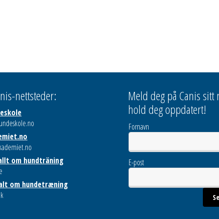
nis-nettsteder:
Meld deg på Canis sitt
hold deg oppdatert!
deskole
undeskole.no
Fornavn
emiet.no
kademiet.no
 allt om hundträning
E-post
e
 alt om hundetræning
dk