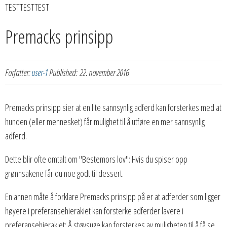
TESTTESTTEST
Premacks prinsipp
Forfatter:
user-1
Published:
22. november 2016
Premacks prinsipp sier at en lite sannsynlig adferd kan forsterkes med at
hunden (eller mennesket) får mulighet til å utføre en mer sannsynlig
adferd.
Dette blir ofte omtalt om "Bestemors lov": Hvis du spiser opp
grønnsakene får du noe godt til dessert.
En annen måte å forklare Premacks prinsipp på er at adferder som ligger
høyere i preferansehierakiet kan forsterke adferder lavere i
preferansehierakiet: Å støvsuge kan forsterkes av muligheten til å få se