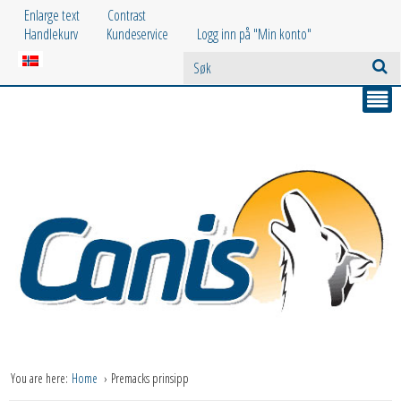
Enlarge text
Contrast
Handlekurv
Kundeservice
Logg inn på "Min konto"
You are here:
Home
Premacks prinsipp