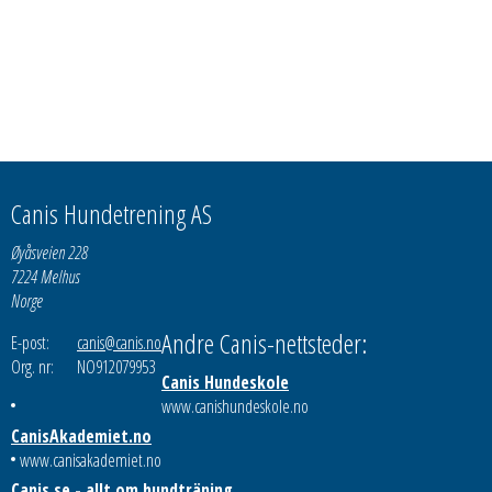
Canis Hundetrening AS
Øyåsveien 228
7224 Melhus
Norge
Andre Canis-nettsteder:
E-post:
canis@canis.no
Org. nr:
NO912079953
Canis Hundeskole
www.canishundeskole.no
CanisAkademiet.no
www.canisakademiet.no
Canis.se - allt om hundträning