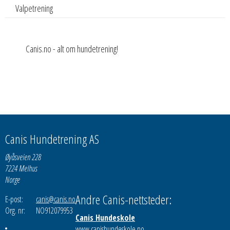
Valpetrening
Canis.no - alt om hundetrening!
Canis Hundetrening AS
Øyåsveien 228
7224 Melhus
Norge
Andre Canis-nettsteder:
E-post:
canis@canis.no
Org. nr:
NO912079953
Canis Hundeskole
www.canishundeskole.no