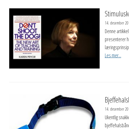
Stimulusk
14. desember 20
Denne artikkel
presenterer he
læringsprinsi
Les mer...
Bjeffehal
14. desember 20
Ukentlig snakk
bjeffehalsbånd 