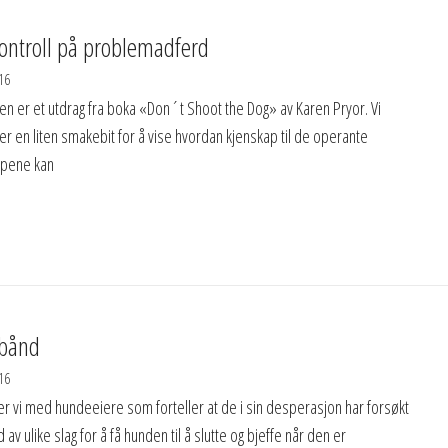
ontroll på problemadferd
16
en er et utdrag fra boka «Don´t Shoot the Dog» av Karen Pryor. Vi
r en liten smakebit for å vise hvordan kjenskap til de operante
ppene kan
sbånd
16
er vi med hundeeiere som forteller at de i sin desperasjon har forsøkt
av ulike slag for å få hunden til å slutte og bjeffe når den er