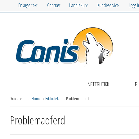
Enlarge text
Contrast
Handlekurv
Kundeservice
Logg 
NETTBUTIKK
BI
You are here:
Home
Biblioteket
Problemadferd
Problemadferd