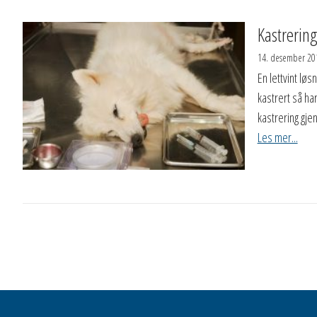
Kastrerin
14. desember 20
En lettvint lø
kastrert så har
kastrering gj
Les mer...