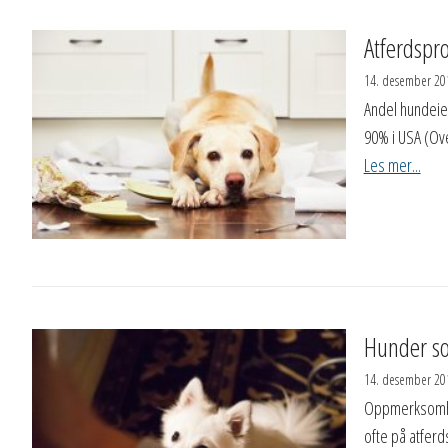
Atferdspr
14. desember 20
Andel hundeie
90% i USA (Ove
Les mer...
Hunder s
14. desember 20
Oppmerksomhet
ofte på atferd