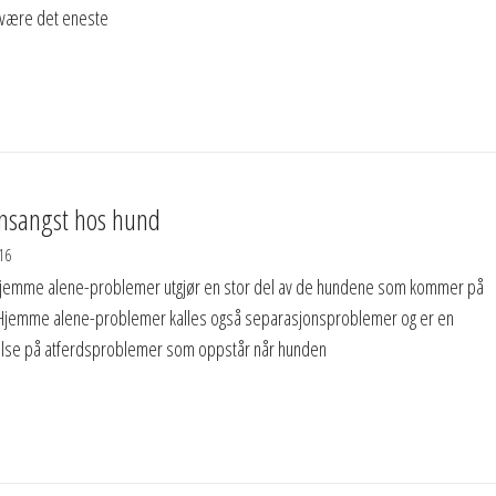
 være det eneste
nsangst hos hund
16
jemme alene-problemer utgjør en stor del av de hundene som kommer på
 Hjemme alene-problemer kalles også separasjonsproblemer og er en
lse på atferdsproblemer som oppstår når hunden