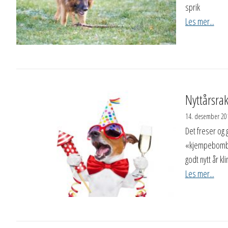
sprik
Les mer...
Nyttårsra
14. desember 20
Det freser og 
«kjempebomba»
godt nytt år 
Les mer...