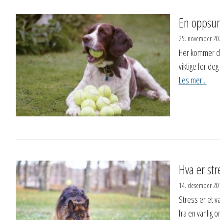
En oppsum
25. november 20
Her kommer der
viktige for de
Les mer...
Hva er str
14. desember 20
Stress er et v
fra en vanlig 