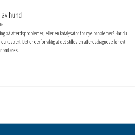
g av hund
16
sning på atferdsproblemer, eller en katalysator for nye problemer? Har du
 du kastrert. Det er derfor viktig at det stilles en atferdsdiagnose før evt.
ennomføres.