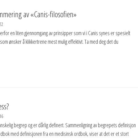
mering av «Canis-filosofien»
22
for en liten gjennomgang av prinsipper som vi i Canis synes er spesielt
g som ønsker å klikkertrene mest mulig effektivt. Ta med deg det du
ess?
16
anskelig begrep og er dårlig definert. Sammenligning av begrepets definisjon
ordbok med definisjonen fra en medisinsk ordbok, viser at det er et stort