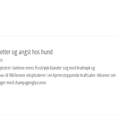
ketter og angst hos hund
16
gnistrer i luntene mens frostrøyk blander seg med kruttrøyk og
 til 900 kroner eksploderer i en hjertestoppende kraftsalve. Hilsener om
klinger med champagneglassene.