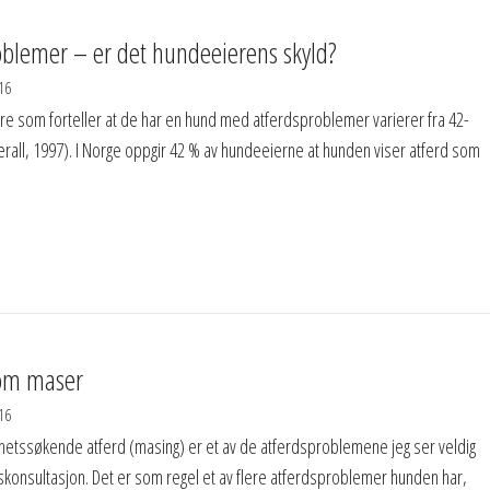
oblemer – er det hundeeierens skyld?
16
re som forteller at de har en hund med atferdsproblemer varierer fra 42-
rall, 1997). I Norge oppgir 42 % av hundeeierne at hunden viser atferd som
om maser
16
ssøkende atferd (masing) er et av de atferdsproblemene jeg ser veldig
skonsultasjon. Det er som regel et av flere atferdsproblemer hunden har,