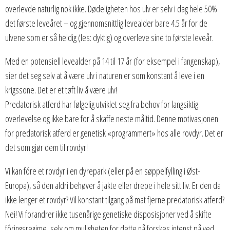
overlevde naturlig nok ikke. Dødeligheten hos ulv er selv i dag hele 50%
det første leveåret – og gjennomsnittlig levealder bare 4.5 år for de
ulvene som er så heldig (les: dyktig) og overleve sine to første leveår.
Med en potensiell levealder på 14 til 17 år (for eksempel i fangenskap),
sier det seg selv at å være ulv i naturen er som konstant å leve i en
krigssone. Det er et tøft liv å være ulv!
Predatorisk atferd har følgelig utviklet seg fra behov for langsiktig
overlevelse og ikke bare for å skaffe neste måltid. Denne motivasjonen
for predatorisk atferd er genetisk «programmert» hos alle rovdyr. Det er
det som gjør dem til rovdyr!
Vi kan fóre et rovdyr i en dyrepark (eller på en søppelfylling i Øst-
Europa), så den aldri behøver å jakte eller drepe i hele sitt liv. Er den da
ikke lenger et rovdyr? Vil konstant tilgang på mat fjerne predatorisk atferd?
Nei! Vi forandrer ikke tusenårige genetiske disposisjoner ved å skifte
fôringsregime, selv om muligheten for dette nå forskes intenst på ved