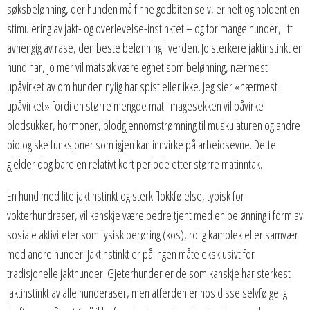
søksbelønning, der hunden må finne godbiten selv, er helt og holdent en
stimulering av jakt- og overlevelse-instinktet – og for mange hunder, litt
avhengig av rase, den beste belønning i verden. Jo sterkere jaktinstinkt en
hund har, jo mer vil matsøk være egnet som belønning, nærmest
upåvirket av om hunden nylig har spist eller ikke. Jeg sier «nærmest
upåvirket» fordi en større mengde mat i magesekken vil påvirke
blodsukker, hormoner, blodgjennomstrømning til muskulaturen og andre
biologiske funksjoner som igjen kan innvirke på arbeidsevne. Dette
gjelder dog bare en relativt kort periode etter større matinntak.
En hund med lite jaktinstinkt og sterk flokkfølelse, typisk for
vokterhundraser, vil kanskje være bedre tjent med en belønning i form av
sosiale aktiviteter som fysisk berøring (kos), rolig kamplek eller samvær
med andre hunder. Jaktinstinkt er på ingen måte eksklusivt for
tradisjonelle jakthunder. Gjeterhunder er de som kanskje har sterkest
jaktinstinkt av alle hunderaser, men atferden er hos disse selvfølgelig