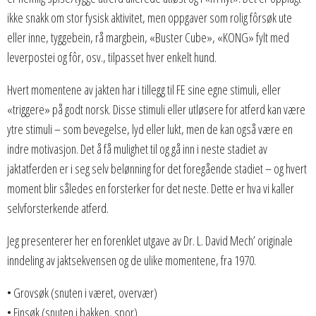
ikke snakk om stor fysisk aktivitet, men oppgaver som rolig fôrsøk ute
eller inne, tyggebein, rå margbein, «Buster Cube», «KONG» fylt med
leverpostei og fôr, osv., tilpasset hver enkelt hund.
Hvert momentene av jakten har i tillegg til FE sine egne stimuli, eller
«triggere» på godt norsk. Disse stimuli eller utløsere for atferd kan være
ytre stimuli – som bevegelse, lyd eller lukt, men de kan også være en
indre motivasjon. Det å få mulighet til og gå inn i neste stadiet av
jaktatferden er i seg selv belønning for det foregående stadiet – og hvert
moment blir således en forsterker for det neste. Dette er hva vi kaller
selvforsterkende atferd.
Jeg presenterer her en forenklet utgave av Dr. L. David Mech’ originale
inndeling av jaktsekvensen og de ulike momentene, fra 1970.
• Grovsøk (snuten i været, overvær)
• Finsøk (snuten i bakken, spor)