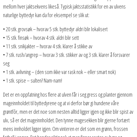
mellom hver jaktsekvens likeså. Typisk jaktsstatistikk for en av ulvens
naturlige byttedyr kan da for eksempel se slik ut:
• 20 stk. grovsøk – hvorav 5 stk. byttedyr aldri blir lokalisert
• 15 stk. finsøk – hvorav 4 stk. aldri blir sett
• 11 stk. snikjakter – hvorav 4 stk. klarer å stikke av
• 7 stk. rush/angrep – hvorav 3 stk. stikker av og 3 stk. klarer å forsvarer
seg
• 1 stk. avlivning – (den som ikke var rask nok – eller smart nok)
• 1 stk. spise – sulten? Nam-nam!
Det er en oppfatning hos flere at ulven får i seg gress og planter gjennom
mageinnholdet til byttedyrene og at vi derfor bør gi hundene våre
grøntfôr, men er det noe som nesten alltid ligger igjen og ikke blir spist av
ulv, så er det mageinnholdet. Den tynne magesekken blir gjerne fortært
mens innholdet ligger igjen. Om vinteren er det som en grønn, frossen