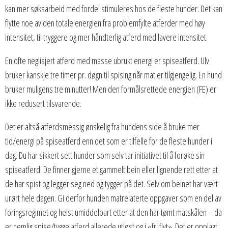
kan mer søksarbeid med fordel stimuleres hos de fleste hunder. Det kan
flytte noe av den totale energien fra problemfylte atferder med høy
intensitet, til tryggere og mer håndterlig atferd med lavere intensitet.
En ofte neglisjert atferd med masse ubrukt energi er spiseatferd. Ulv
bruker kanskje tre timer pr. døgn til spising når mat er tilgjengelig. En hund
bruker muligens tre minutter! Men den formålsrettede energien (FE) er
ikke redusert tilsvarende.
Det er altså atferdsmessig ønskelig fra hundens side å bruke mer
tid/energi på spiseatferd enn det som er tilfelle for de fleste hunder i
dag. Du har sikkert sett hunder som selv tar initiativet til å forøke sin
spiseatferd. De finner gjerne et gammelt bein eller lignende rett etter at
de har spist og legger seg ned og tygger på det. Selv om beinet har vært
urørt hele dagen. Gi derfor hunden matrelaterte oppgaver som en del av
foringsregimet og helst umiddelbart etter at den har tømt matskålen – da
er nemlig spise/tygge atferd allerede utløst og i «fri flyt». Det er opplagt