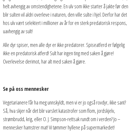
helt avhengig av omstendighetene. En ulv som ikke starter å jakte før den
blir sulten vil aldri overleve i naturen, den ville sulte i hjel. Derfor har det
hos ulv vært selektert i millioner av år for en sterk predatorisk respons,
uavhengig av sult!
Alle dyr spiser, men alle dyr er ikke predatorer. Spiseatferd er følgelig
ikke en predatorisk atferd! Sult har ingen ting med saken å gjøre!
Overlevelse derimot, har alt med saken å gjøre.
Se på oss mennesker
Vegetarianere får ha meg unnskyldt, men vi er jo også rovdyr, ikke sant?
Så, hva skjer når det blir varslet katastrofer som flom, jordskjelv,
strømbrudd, krig, eller O. J. Simpson-rettsak rundt om i verden? Jo –
mennesker hamstrer mat! Vi tømmer hyllene på supermarkedet!