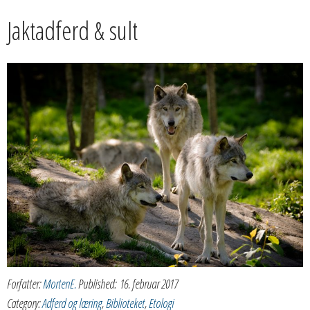
Jaktadferd & sult
Forfatter:
MortenE.
Published:
16. februar 2017
Category:
Adferd og læring
,
Biblioteket
,
Etologi