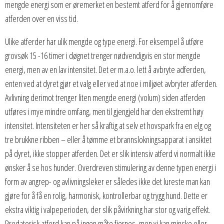
mengde energi som er øremerket en bestemt atferd for å gjennomføre
atferden over en viss tid.
Ulike atferder har ulik mengde og type energi. For eksempel å utføre
grovsøk 15 -16 timer i døgnet trenger nødvendigvis en stor mengde
energi, men av en lav intensitet. Det er m.a.o. lett å avbryte adferden,
enten ved at dyret gjør et valg eller ved at noe i miljøet avbryter atferden.
Avlivning derimot trenger liten mengde energi (volum) siden atferden
utføres i mye mindre omfang, men til gjengjeld har den ekstremt høy
intensitet. Intensiteten er her så kraftig at selv et hovspark fra en elg og
tre brukkne ribben – eller å tømme et brannslokningsapparat i ansiktet
på dyret, ikke stopper atferden. Det er slik intensiv atferd vi normalt ikke
ønsker å se hos hunder. Overdreven stimulering av denne typen energi i
form av angrep- og avlivningsleker er således ikke det lureste man kan
gjøre for å få en rolig, harmonisk, kontrollerbar og trygg hund. Dette er
ekstra viktig i valpeperioden, der slik påvirkning har stor og varig effekt.
Predatorisk atferd kan på ingen måte fjernes, men vi kan minske eller