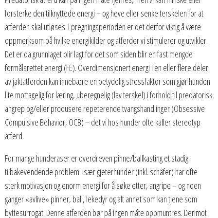
forsterke den tilknyttede energi – og heve eller senke terskelen for at
atferden skal utløses. I pregningsperioden er det derfor viktig å være
oppmerksom på hvilke energikilder og atferder vi stimulerer og utvikler.
Det er da grunnlaget blir lagt for det som siden blir en fast mengde
formålsrettet energi (FE). Overdimensjonert energi i en eller flere deler
av jaktatferden kan innebære en betydelig stressfaktor som gjør hunden
lite mottagelig for læring, uberegnelig (lav terskel) i forhold til predatorisk
angrep og/eller produsere repeterende tvangshandlinger (Obsessive
Compulsive Behavior, OCB) – det vi hos hunder ofte kaller stereotyp
atferd.
For mange hunderaser er overdreven pinne/ballkasting et stadig
tilbakevendende problem. Især gjeterhunder (inkl. schäfer) har ofte
sterk motivasjon og enorm energi for å søke etter, angripe – og noen
ganger «avlive» pinner, ball, lekedyr og alt annet som kan tjene som
byttesurrogat. Denne atferden bør på ingen måte oppmuntres. Derimot