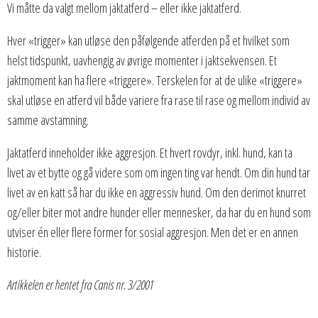
Vi måtte da valgt mellom jaktatferd – eller ikke jaktatferd.
Hver «trigger» kan utløse den påfølgende atferden på et hvilket som
helst tidspunkt, uavhengig av øvrige momenter i jaktsekvensen. Et
jaktmoment kan ha flere «triggere». Terskelen for at de ulike «triggere»
skal utløse en atferd vil både variere fra rase til rase og mellom individ av
samme avstamning.
Jaktatferd inneholder ikke aggresjon. Et hvert rovdyr, inkl. hund, kan ta
livet av et bytte og gå videre som om ingen ting var hendt. Om din hund tar
livet av en katt så har du ikke en aggressiv hund. Om den derimot knurret
og/eller biter mot andre hunder eller mennesker, da har du en hund som
utviser én eller flere former for sosial aggresjon. Men det er en annen
historie.
Artikkelen er hentet fra Canis nr. 3/2001