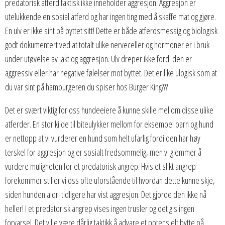
predatorisk atferd faktisk ikke inneholder aggresjon. Aggresjon er
utelukkende en sosial atferd og har ingen ting med å skaffe mat og gjøre.
En ulv er ikke sint på byttet sitt! Dette er både atferdsmessig og biologisk
godt dokumentert ved at totalt ulike nerveceller og hormoner er i bruk
under utøvelse av jakt og aggresjon. Ulv dreper ikke fordi den er
aggressiv eller har negative følelser mot byttet. Det er like ulogisk som at
du var sint på hamburgeren du spiser hos Burger King???
Det er svært viktig for oss hundeeiere å kunne skille mellom disse ulike
atferder. En stor kilde til biteulykker mellom for eksempel barn og hund
er nettopp at vi vurderer en hund som helt ufarlig fordi den har høy
terskel for aggresjon og er sosialt fredsommelig, men vi glemmer å
vurdere muligheten for et predatorisk angrep. Hvis et slikt angrep
forekommer stiller vi oss ofte uforstående til hvordan dette kunne skje,
siden hunden aldri tidligere har vist aggresjon. Det gjorde den ikke nå
heller! I et predatorisk angrep vises ingen trusler og det gis ingen
forvarsel. Det ville være dårlig taktikk å advare et potensielt bytte på