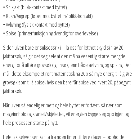
• Snikjakt (blikk-kontakt med byttet)
• Rush/Angrep (løper mot byttet m/ blikk-kontakt)
• Avlivning (fysisk kontakt med byttet)
• Spise (primærfunksjon nødvendig for overlevelse)
Siden ulven bare er suksessrik i – la oss for letthet skyld si 1 av 20
jaktforsøk, så gir det seg selv at den må ha vesentlig større mengde
energi for å utføre grovsøk og finsøk, enn både avlivning og spising. Den
må i dette eksempelet rent matematisk ha 20 x så mye energi til å gjøre
grovsøk som til å spise, hvis den bare får spise ved hvert 20. påbegynt
jaktforsøk.
Når ulven så endelig er mett og hele byttet er fortært, så nær som
mageinnhold og kraniet/skjelettet, vil energien bygge seg opp igjen og
hele prosessen starte på nytt.
Hele jaktsekvensen kan ta fra noen timer til flere dager – oppholdet