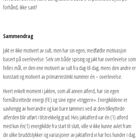
forhånd, ikke sant?
Sammendrag
Jakt er ikke motivert av sult, men har sin egen, medfødte motivasjon
basert på overlevelse. Selv om både spising og jakt har overlevelse som
felles mål, er den ene motivert av sult fra dag-til-dag, mens den andre er
konstant og motivert av primærinstinkt nummer én – overlevelse.
Hvert enkelt moment i jakten, som all annen atferd, har sin egen
formålsrettede energi (FE) og sine egne «triggere». Energikildene er
uavhengig av hverandre og kan bare tømmes ved at den tilknyttede
atferden blir utført i tilstrekkelig grad. Hvis jaktatferd var én (1) atferd
med kun én(1) energikilde fra start til slutt, ville vi ikke kunne avlet fram
de ulike bruddstykker og variasjoner av jaktatferd vi har hos hunder i dag.