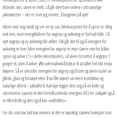
tilstede, dvs. ulven er mett, så går den bare videre i sitt naturlige
jaktmønster – det er som jeg nevnte, å begynne på nytt!
Ulven snur seg rundt og ser en ny sau. Motivasjonen for å spise er riktig
nok tom, men energikildene for angrep og avlivning er fortsatt fulle. Så
nytt angrep og ny avlivning blir utført. Slik går det til også energien for
avlivning er tom. Men energien for angrep er mye større enn for både
spise og avlive (7 x i dette eksempelet), så ulven forsetter å angripe 7
ganger til, uten å avlive. Økt adrenalinnivå bidrar til at tallet fort blir enda
høyere. Så er omsider energien for angrep også tom og ulven rusler av
gårde, glad og fornøyd etter å ha fått utøvet sin mest instinktive og
naturlige atferd – jaktatferd. Kanskje legger den seg på en kolle og
observerer sauene til den formålsrettede energien (FE) for snikjakt også
er tilfredstilt og den også kan «nullstilles».
For de som har katt kan nevnes at det er nøyaktig samme funksjon som