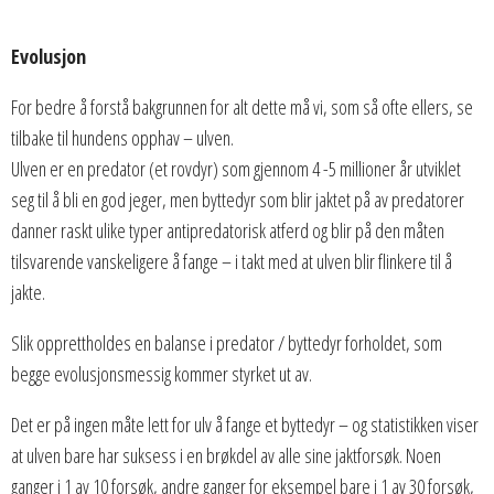
Evolusjon
For bedre å forstå bakgrunnen for alt dette må vi, som så ofte ellers, se
tilbake til hundens opphav – ulven.
Ulven er en predator (et rovdyr) som gjennom 4 -5 millioner år utviklet
seg til å bli en god jeger, men byttedyr som blir jaktet på av predatorer
danner raskt ulike typer antipredatorisk atferd og blir på den måten
tilsvarende vanskeligere å fange – i takt med at ulven blir flinkere til å
jakte.
Slik opprettholdes en balanse i predator / byttedyr forholdet, som
begge evolusjonsmessig kommer styrket ut av.
Det er på ingen måte lett for ulv å fange et byttedyr – og statistikken viser
at ulven bare har suksess i en brøkdel av alle sine jaktforsøk. Noen
ganger i 1 av 10 forsøk, andre ganger for eksempel bare i 1 av 30 forsøk,