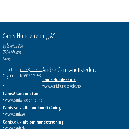
Canis Hundetrening AS
Øyåsveien 228
7224 Melhus
Norge
Andre Canis-nettsteder:
E-post:
canis@canis.no
Org. nr:
NO912079953
Canis Hundeskole
www.canishundeskole.no
CanisAkademiet.no
www.canisakademiet.no
Canis.se - allt om hundträning
www.canis.se
Canis.dk - alt om hundetræning
www.canis.dk