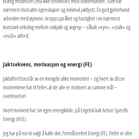
kraftig modifisert (må ikke forveksles med vokterhunder, som har
nærmest motsatte egenskaper og minimal jaktlyst). En god gjeterhund
arbeider med øynene, kroppsspråket og hastighet i en nærmest
konstant veksling mellom snikjakt og angrep – såkalt «eye», «stalk» og
«rush» atferd.
Jaktsekvens, motivasjon og energi (FE)
Jaktatferd består av en mengde ulike momenter – og hvert av disse
momentene har til felles at de alle er motivert av samme mål –
overlevelse!
Hvert moment har sin egen energikilde, på Engelsk kalt Action Specific
Energy (ASE).
Jeg har på norsk valgt å kalle det; Formålsrettet Energi (FE). Dette er den