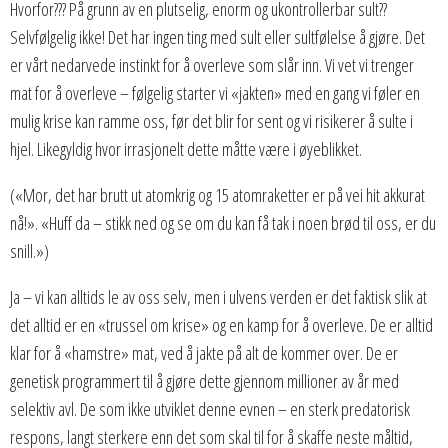
Hvorfor??? På grunn av en plutselig, enorm og ukontrollerbar sult??
Selvfølgelig ikke! Det har ingen ting med sult eller sultfølelse å gjøre. Det
er vårt nedarvede instinkt for å overleve som slår inn. Vi vet vi trenger
mat for å overleve – følgelig starter vi «jakten» med en gang vi føler en
mulig krise kan ramme oss, før det blir for sent og vi risikerer å sulte i
hjel. Likegyldig hvor irrasjonelt dette måtte være i øyeblikket.
(«Mor, det har brutt ut atomkrig og 15 atomraketter er på vei hit akkurat
nå!». «Huff da – stikk ned og se om du kan få tak i noen brød til oss, er du
snill.»)
Ja – vi kan alltids le av oss selv, men i ulvens verden er det faktisk slik at
det alltid er en «trussel om krise» og en kamp for å overleve. De er alltid
klar for å «hamstre» mat, ved å jakte på alt de kommer over. De er
genetisk programmert til å gjøre dette gjennom millioner av år med
selektiv avl. De som ikke utviklet denne evnen – en sterk predatorisk
respons, langt sterkere enn det som skal til for å skaffe neste måltid,