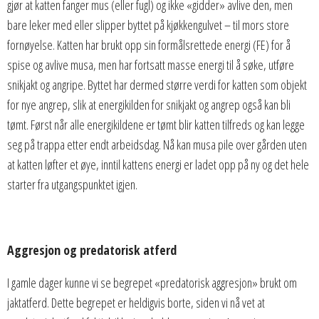
gjør at katten fanger mus (eller fugl) og ikke «gidder» avlive den, men
bare leker med eller slipper byttet på kjøkkengulvet – til mors store
fornøyelse. Katten har brukt opp sin formålsrettede energi (FE) for å
spise og avlive musa, men har fortsatt masse energi til å søke, utføre
snikjakt og angripe. Byttet har dermed større verdi for katten som objekt
for nye angrep, slik at energikilden for snikjakt og angrep også kan bli
tømt. Først når alle energikildene er tømt blir katten tilfreds og kan legge
seg på trappa etter endt arbeidsdag. Nå kan musa pile over gården uten
at katten løfter et øye, inntil kattens energi er ladet opp på ny og det hele
starter fra utgangspunktet igjen.
Aggresjon og predatorisk atferd
I gamle dager kunne vi se begrepet «predatorisk aggresjon» brukt om
jaktatferd. Dette begrepet er heldigvis borte, siden vi nå vet at