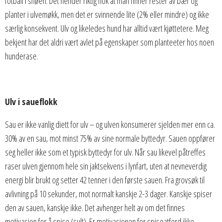
fotball i snøen. Det hender riktig nok at man finner rester av bær og
planter i ulvemøkk, men det er svinnende lite (2% eller mindre) og ikke
særlig konsekvent. Ulv og likeledes hund har alltid vært kjøttetere. Meg
bekjent har det aldri vært avlet på egenskaper som planteeter hos noen
hunderase.
Ulv i saueflokk
Sau er ikke vanlig diett for ulv – og ulven konsumerer sjelden mer enn ca.
30% av en sau, mot minst 75% av sine normale byttedyr. Sauen oppfører
seg heller ikke som et typisk byttedyr for ulv. Når sau likevel påtreffes
raser ulven gjennom hele sin jaktsekvens i lynfart, uten at nevneverdig
energi blir brukt og setter 42 tenner i den første sauen. Fra grovsøk til
avlivning på 10 sekunder, mot normalt kanskje 2-3 dager. Kanskje spiser
den av sauen, kanskje ikke. Det avhenger helt av om det finnes
motivasjon for å spise (sult). Er motivasjonen for spiseatferd ikke