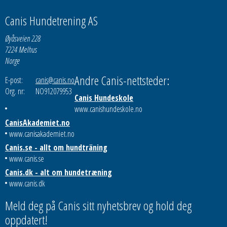
Canis Hundetrening AS
Øyåsveien 228
7224 Melhus
Norge
Andre Canis-nettsteder:
E-post:
canis@canis.no
Org. nr:
NO912079953
Canis Hundeskole
www.canishundeskole.no
CanisAkademiet.no
www.canisakademiet.no
Canis.se - allt om hundträning
www.canis.se
Canis.dk - alt om hundetræning
www.canis.dk
Meld deg på Canis sitt nyhetsbrev og hold deg
oppdatert!